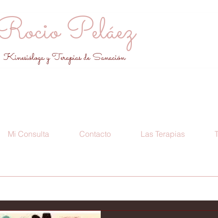
Rocio Peláez
Kinesióloga y Terapias de Sanación
Mi Consulta
Contacto
Las Terapias
T