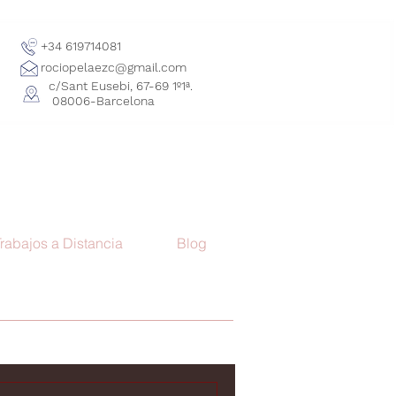
+34 619714081
rociopelaezc@gmail.com
c/Sant Eusebi, 67-69 1º1ª.
08006-Barcelona
rabajos a Distancia
Blog