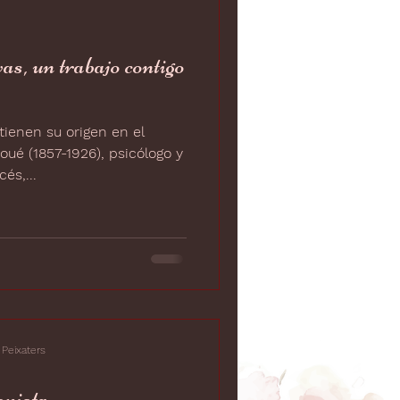
as, un trabajo contigo
tienen su origen en el
ué (1857-1926), psicólogo y
és,...
 Peixaters
onista