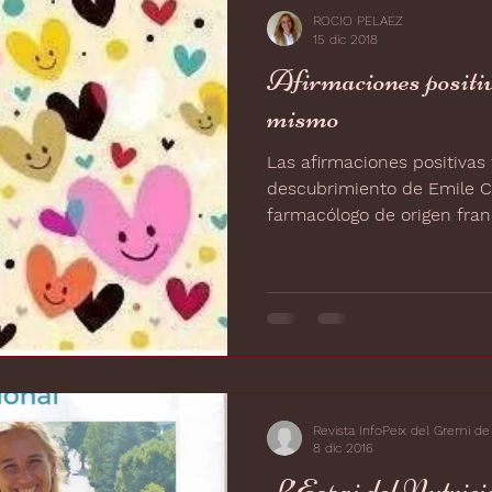
ROCIO PELAEZ
15 dic 2018
Afirmaciones positiv
mismo
Las afirmaciones positivas 
descubrimiento de Emile Co
farmacólogo de origen franc
Revista InfoPeix del Gremi de
8 dic 2016
L’Espai del Nutrici