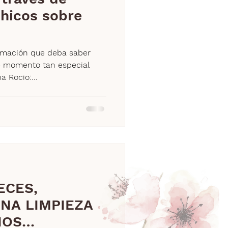
hicos sobre
ormación que deba saber
te momento tan especial
 Rocio:...
ECES,
NA LIMPIEZA
NOS