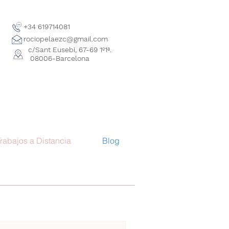
+34 619714081
rociopelaezc@gmail.com
c/Sant Eusebi, 67-69 1º1ª.
08006-Barcelona
rabajos a Distancia
Blog