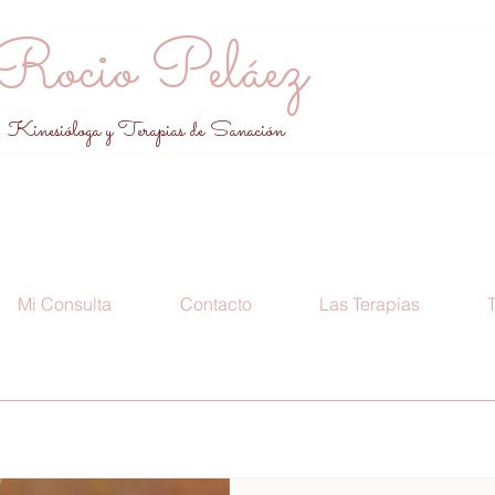
Rocio Peláez
Kinesióloga y Terapias de Sanación
Mi Consulta
Contacto
Las Terapias
T