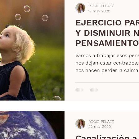
ROCIO PELAEZ
17 may 2020
EJERCICIO PA
Y DISMINUIR 
PENSAMIENTO
Vamos a trabajar esos pen
nos dejan estar centrados,
nos hacen perder la calma y
ROCIO PELAEZ
22 mar 2020
Canalización a