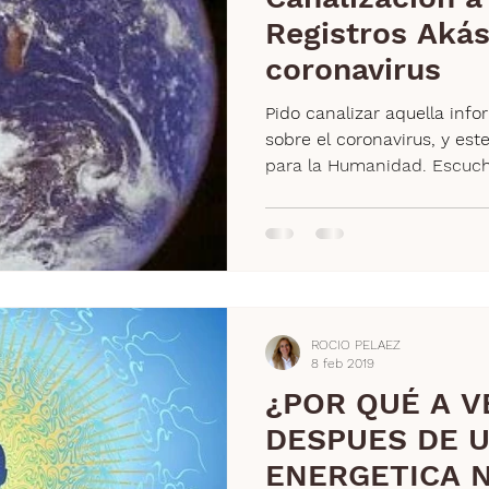
Registros Akás
coronavirus
Pido canalizar aquella inf
sobre el coronavirus, y es
para la Humanidad. Escucha
ROCIO PELAEZ
8 feb 2019
¿POR QUÉ A V
DESPUES DE U
ENERGETICA 